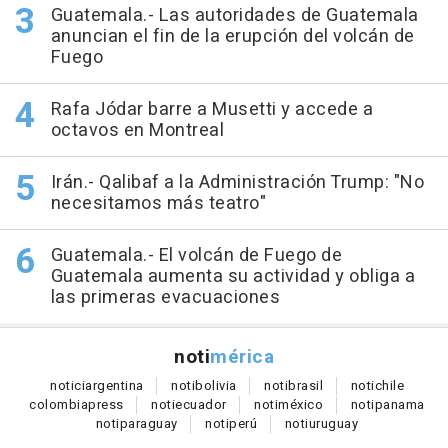
Guatemala.- Las autoridades de Guatemala
anuncian el fin de la erupción del volcán de
Fuego
Rafa Jódar barre a Musetti y accede a
octavos en Montreal
Irán.- Qalibaf a la Administración Trump: "No
necesitamos más teatro"
Guatemala.- El volcán de Fuego de
Guatemala aumenta su actividad y obliga a
las primeras evacuaciones
noti
mérica
notici
argentina
noti
bolivia
noti
brasil
noti
chile
colombia
press
noti
ecuador
noti
méxico
noti
panama
noti
paraguay
noti
perú
noti
uruguay