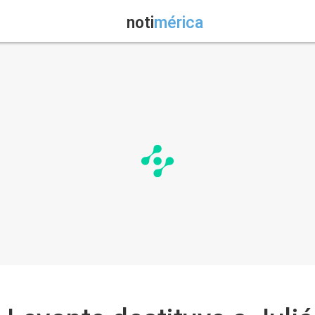
noti
mérica