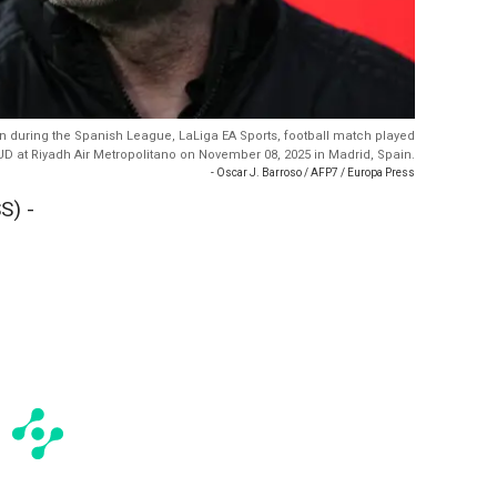
n during the Spanish League, LaLiga EA Sports, football match played
D at Riyadh Air Metropolitano on November 08, 2025 in Madrid, Spain.
- Oscar J. Barroso / AFP7 / Europa Press
S) -