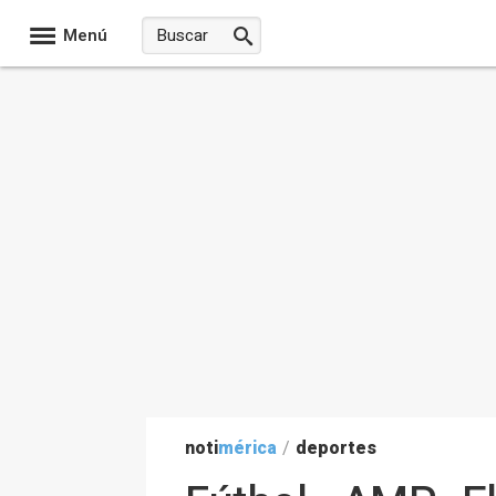
Menú
noti
mérica
/
deportes