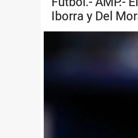
Fútbol.- AMP.- E
Iborra y Del Mo