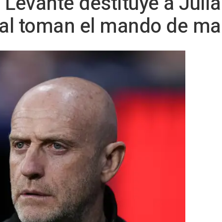
l Levante destituye a Juli
ral toman el mando de ma