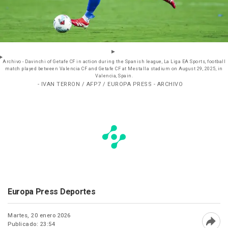
Archivo - Davinchi of Getafe CF in action during the Spanish league, La Liga EA Sports, football
match played between Valencia CF and Getafe CF at Mestalla stadium on August 29, 2025, in
Valencia, Spain.
- IVAN TERRON / AFP7 / EUROPA PRESS - ARCHIVO
Europa Press Deportes
Martes, 20 enero 2026
Publicado: 23:54
Abri