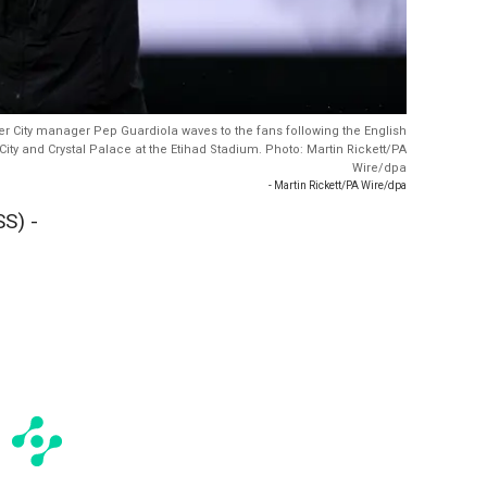
 City manager Pep Guardiola waves to the fans following the English
 and Crystal Palace at the Etihad Stadium. Photo: Martin Rickett/PA
Wire/dpa
- Martin Rickett/PA Wire/dpa
S) -