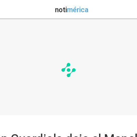
noti
mérica