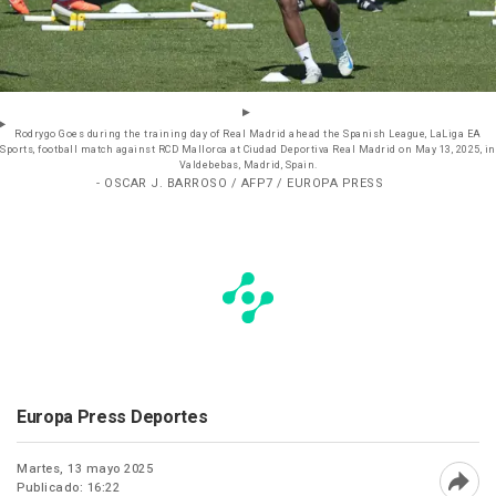
Rodrygo Goes during the training day of Real Madrid ahead the Spanish League, LaLiga EA
Sports, football match against RCD Mallorca at Ciudad Deportiva Real Madrid on May 13, 2025, in
Valdebebas, Madrid, Spain.
- OSCAR J. BARROSO / AFP7 / EUROPA PRESS
Europa Press Deportes
Martes, 13 mayo 2025
Publicado: 16:22
Abri