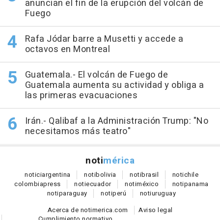
anuncian el fin de la erupción del volcán de
Fuego
Rafa Jódar barre a Musetti y accede a
octavos en Montreal
Guatemala.- El volcán de Fuego de
Guatemala aumenta su actividad y obliga a
las primeras evacuaciones
Irán.- Qalibaf a la Administración Trump: "No
necesitamos más teatro"
noti
mérica
notici
argentina
noti
bolivia
noti
brasil
noti
chile
colombia
press
noti
ecuador
noti
méxico
noti
panama
noti
paraguay
noti
perú
noti
uruguay
Acerca de notimerica.com
Aviso legal
Cumplimiento normativo