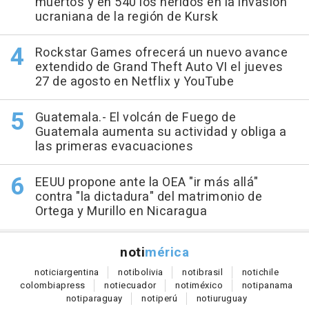
muertos y en 540 los heridos en la invasión
ucraniana de la región de Kursk
Rockstar Games ofrecerá un nuevo avance
extendido de Grand Theft Auto VI el jueves
27 de agosto en Netflix y YouTube
Guatemala.- El volcán de Fuego de
Guatemala aumenta su actividad y obliga a
las primeras evacuaciones
EEUU propone ante la OEA "ir más allá"
contra "la dictadura" del matrimonio de
Ortega y Murillo en Nicaragua
noti
mérica
notici
argentina
noti
bolivia
noti
brasil
noti
chile
colombia
press
noti
ecuador
noti
méxico
noti
panama
noti
paraguay
noti
perú
noti
uruguay