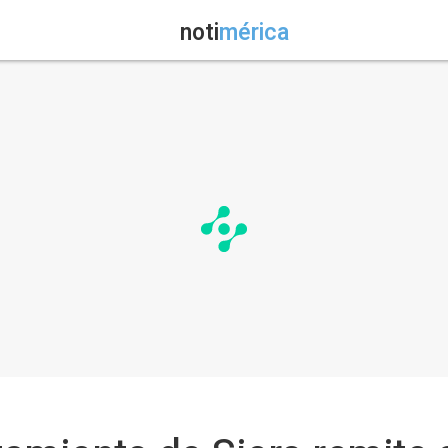
noti
mérica