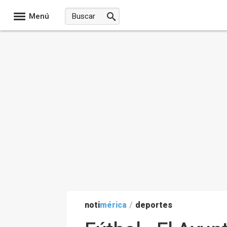
Menú
noti
mérica
/
deportes