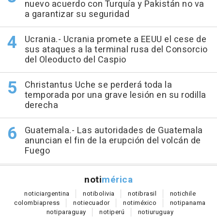
nuevo acuerdo con Turquía y Pakistán no va
a garantizar su seguridad
Ucrania.- Ucrania promete a EEUU el cese de
sus ataques a la terminal rusa del Consorcio
del Oleoducto del Caspio
Christantus Uche se perderá toda la
temporada por una grave lesión en su rodilla
derecha
Guatemala.- Las autoridades de Guatemala
anuncian el fin de la erupción del volcán de
Fuego
noti
mérica
notici
argentina
noti
bolivia
noti
brasil
noti
chile
colombia
press
noti
ecuador
noti
méxico
noti
panama
noti
paraguay
noti
perú
noti
uruguay