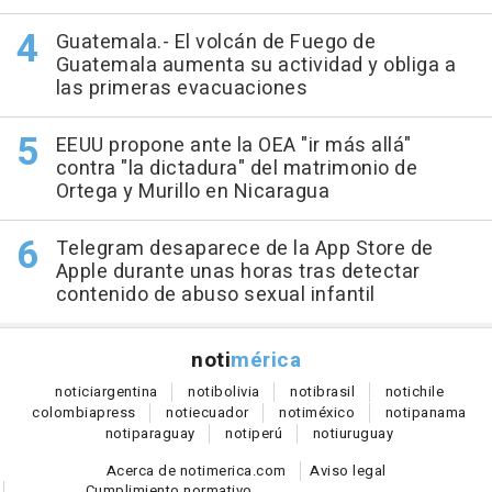
Guatemala.- El volcán de Fuego de
Guatemala aumenta su actividad y obliga a
las primeras evacuaciones
EEUU propone ante la OEA "ir más allá"
contra "la dictadura" del matrimonio de
Ortega y Murillo en Nicaragua
Telegram desaparece de la App Store de
Apple durante unas horas tras detectar
contenido de abuso sexual infantil
noti
mérica
notici
argentina
noti
bolivia
noti
brasil
noti
chile
colombia
press
noti
ecuador
noti
méxico
noti
panama
noti
paraguay
noti
perú
noti
uruguay
Acerca de notimerica.com
Aviso legal
Cumplimiento normativo