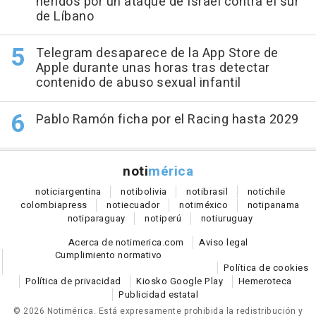
heridos por un ataque de Israel contra el sur
de Líbano
Telegram desaparece de la App Store de
Apple durante unas horas tras detectar
contenido de abuso sexual infantil
Pablo Ramón ficha por el Racing hasta 2029
noti
mérica
notici
argentina
noti
bolivia
noti
brasil
noti
chile
colombia
press
noti
ecuador
noti
méxico
noti
panama
noti
paraguay
noti
perú
noti
uruguay
Acerca de notimerica.com
Aviso legal
Cumplimiento normativo
Política de cookies
Política de privacidad
Kiosko Google Play
Hemeroteca
Publicidad estatal
© 2026 Notimérica.
Está expresamente prohibida la redistribución y