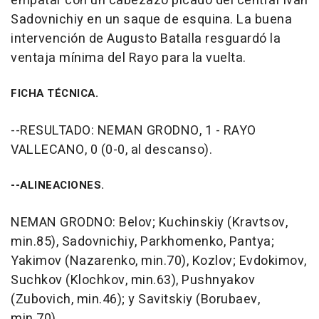
empatar con un cabezazo picado del central Ivan
Sadovnichiy en un saque de esquina. La buena
intervención de Augusto Batalla resguardó la
ventaja mínima del Rayo para la vuelta.
FICHA TÉCNICA.
--RESULTADO: NEMAN GRODNO, 1 - RAYO
VALLECANO, 0 (0-0, al descanso).
--ALINEACIONES.
NEMAN GRODNO: Belov; Kuchinskiy (Kravtsov,
min.85), Sadovnichiy, Parkhomenko, Pantya;
Yakimov (Nazarenko, min.70), Kozlov; Evdokimov,
Suchkov (Klochkov, min.63), Pushnyakov
(Zubovich, min.46); y Savitskiy (Borubaev,
min.70).