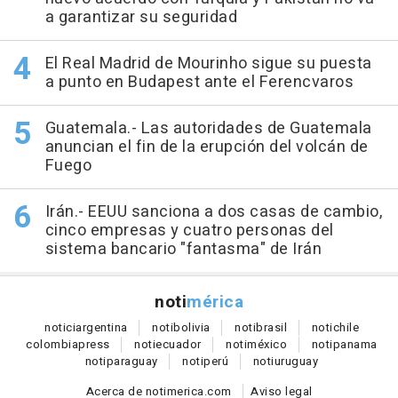
a garantizar su seguridad
El Real Madrid de Mourinho sigue su puesta
a punto en Budapest ante el Ferencvaros
Guatemala.- Las autoridades de Guatemala
anuncian el fin de la erupción del volcán de
Fuego
Irán.- EEUU sanciona a dos casas de cambio,
cinco empresas y cuatro personas del
sistema bancario "fantasma" de Irán
noti
mérica
notici
argentina
noti
bolivia
noti
brasil
noti
chile
colombia
press
noti
ecuador
noti
méxico
noti
panama
noti
paraguay
noti
perú
noti
uruguay
Acerca de notimerica.com
Aviso legal