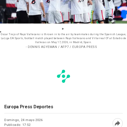
Oscar Trejo of Rayo Vallecano is thrown in to the air by teammates during the Spanish League,
LaLiga EA Sports, football match played between Rayo Vallecano and Villarreal CF at Estadio de
Vallecas on May 17, 2026, in Madrid, Spain.
- DENNIS AGYEMAN / AFP7 / EUROPA PRESS
Europa Press Deportes
Domingo, 24 mayo 2026
Publicado: 17:52
Abri