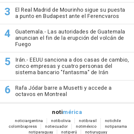
El Real Madrid de Mourinho sigue su puesta
a punto en Budapest ante el Ferencvaros
Guatemala.- Las autoridades de Guatemala
anuncian el fin de la erupción del volcán de
Fuego
Irán.- EEUU sanciona a dos casas de cambio,
cinco empresas y cuatro personas del
sistema bancario "fantasma" de Irán
Rafa Jódar barre a Musetti y accede a
octavos en Montreal
noti
mérica
notici
argentina
noti
bolivia
noti
brasil
noti
chile
colombia
press
noti
ecuador
noti
méxico
noti
panama
noti
paraguay
noti
perú
noti
uruguay