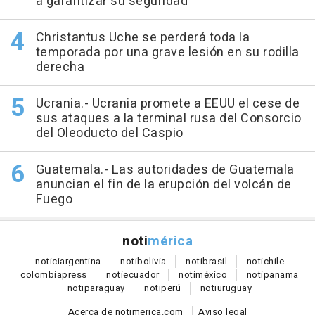
a garantizar su seguridad
Christantus Uche se perderá toda la
temporada por una grave lesión en su rodilla
derecha
Ucrania.- Ucrania promete a EEUU el cese de
sus ataques a la terminal rusa del Consorcio
del Oleoducto del Caspio
Guatemala.- Las autoridades de Guatemala
anuncian el fin de la erupción del volcán de
Fuego
noti
mérica
notici
argentina
noti
bolivia
noti
brasil
noti
chile
colombia
press
noti
ecuador
noti
méxico
noti
panama
noti
paraguay
noti
perú
noti
uruguay
Acerca de notimerica.com
Aviso legal