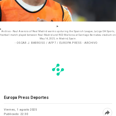
Archivo - Raul Asencio of Real Madrid warms up during the Spanish League, LaLiga EA Sports,
football match played between Real Madrid and RCD Mallorca at Santiago Bernabeu stadium on
May 14, 2025, in Madrid, Spain.
- OSCAR J. BARROSO / AFP7 / EUROPA PRESS - ARCHIVO
Europa Press Deportes
Viernes, 1 agosto 2025
Publicado: 22:30
Abri