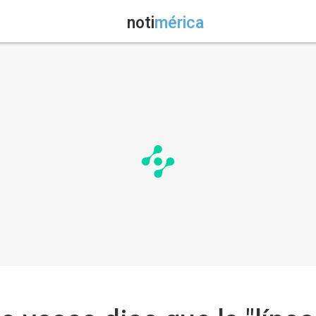
noti
mérica