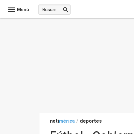
Menú
noti
mérica
/
deportes