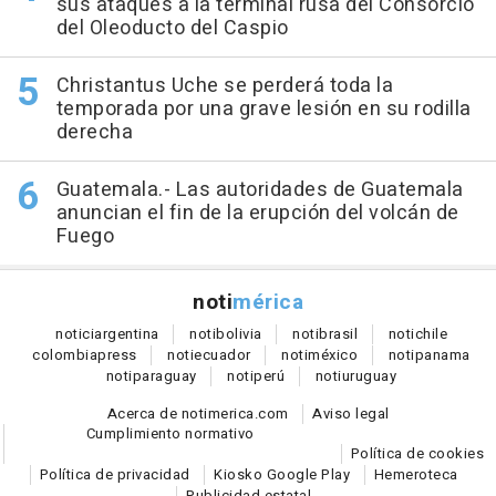
sus ataques a la terminal rusa del Consorcio
del Oleoducto del Caspio
Christantus Uche se perderá toda la
temporada por una grave lesión en su rodilla
derecha
Guatemala.- Las autoridades de Guatemala
anuncian el fin de la erupción del volcán de
Fuego
noti
mérica
notici
argentina
noti
bolivia
noti
brasil
noti
chile
colombia
press
noti
ecuador
noti
méxico
noti
panama
noti
paraguay
noti
perú
noti
uruguay
Acerca de notimerica.com
Aviso legal
Cumplimiento normativo
Política de cookies
Política de privacidad
Kiosko Google Play
Hemeroteca
Publicidad estatal