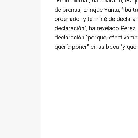
"El problema", ha aclarado, es q
de prensa, Enrique Yunta, "iba tra
ordenador y terminé de declarar 
declaración", ha revelado Pérez
declaración "porque, efectivamen
quería poner" en su boca "y que n