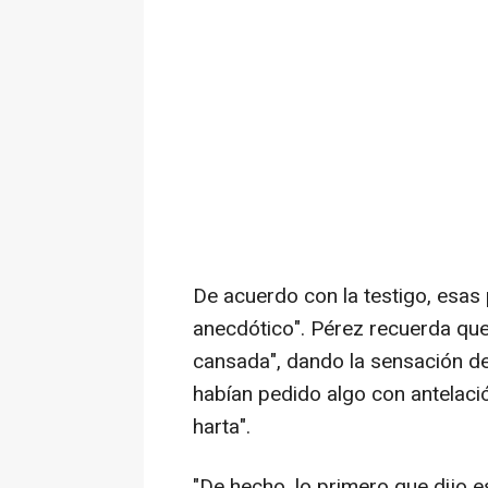
De acuerdo con la testigo, esas
anecdótico". Pérez recuerda qu
cansada", dando la sensación de
habían pedido algo con antelaci
harta".
"De hecho, lo primero que dijo e