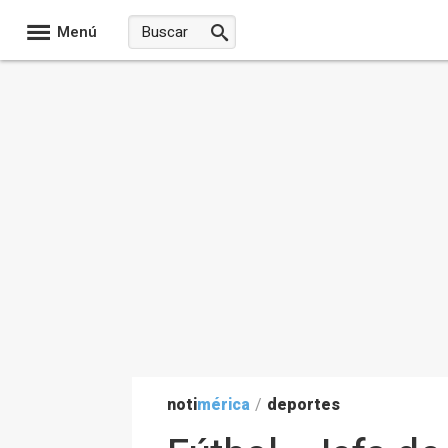
Menú
noti
mérica
/
deportes