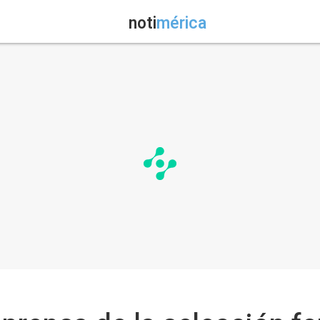
noti
mérica