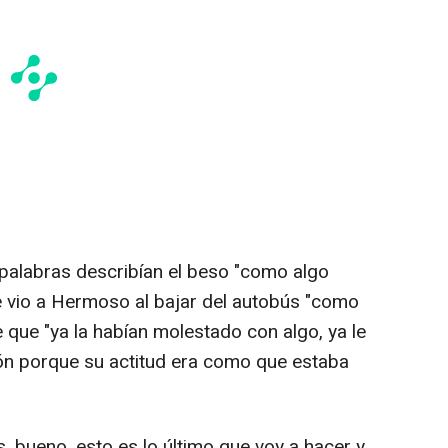
 palabras describían el beso "como algo
e vio a Hermoso al bajar del autobús "como
 que "ya la habían molestado con algo, ya le
ón porque su actitud era como que estaba
s, bueno, esto es lo último que voy a hacer y