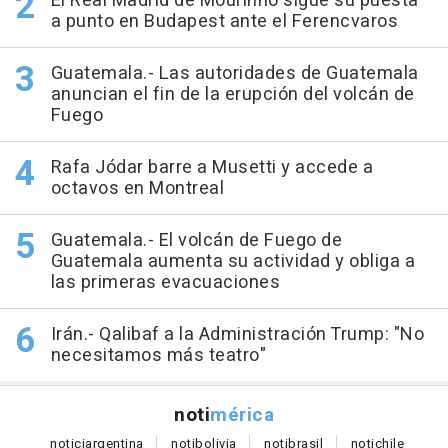
El Real Madrid de Mourinho sigue su puesta
a punto en Budapest ante el Ferencvaros
Guatemala.- Las autoridades de Guatemala
anuncian el fin de la erupción del volcán de
Fuego
Rafa Jódar barre a Musetti y accede a
octavos en Montreal
Guatemala.- El volcán de Fuego de
Guatemala aumenta su actividad y obliga a
las primeras evacuaciones
Irán.- Qalibaf a la Administración Trump: "No
necesitamos más teatro"
noti
mérica
notici
argentina
noti
bolivia
noti
brasil
noti
chile