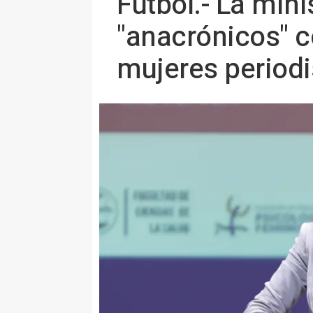
Fútbol.- La min
"anacrónicos" c
mujeres periodi