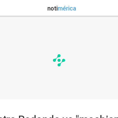
noti
mérica