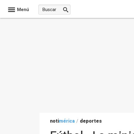
Menú
noti
mérica
/
deportes