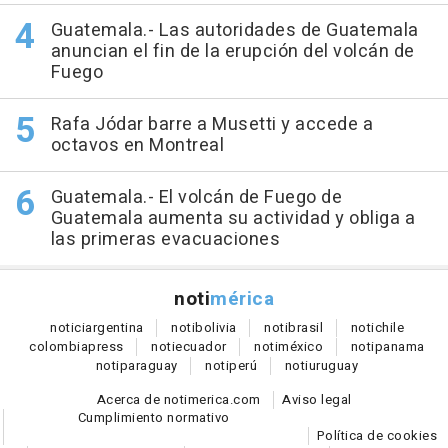
Guatemala.- Las autoridades de Guatemala
anuncian el fin de la erupción del volcán de
Fuego
Rafa Jódar barre a Musetti y accede a
octavos en Montreal
Guatemala.- El volcán de Fuego de
Guatemala aumenta su actividad y obliga a
las primeras evacuaciones
noti
mérica
notici
argentina
noti
bolivia
noti
brasil
noti
chile
colombia
press
noti
ecuador
noti
méxico
noti
panama
noti
paraguay
noti
perú
noti
uruguay
Acerca de notimerica.com
Aviso legal
Cumplimiento normativo
Política de cookies