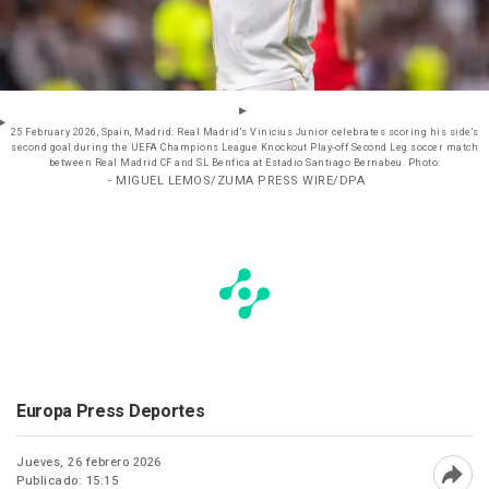
25 February 2026, Spain, Madrid: Real Madrid's Vinicius Junior celebrates scoring his side's
second goal during the UEFA Champions League Knockout Play-off Second Leg soccer match
between Real Madrid CF and SL Benfica at Estadio Santiago Bernabeu. Photo:
- MIGUEL LEMOS/ZUMA PRESS WIRE/DPA
Europa Press Deportes
Jueves, 26 febrero 2026
Publicado: 15:15
Abri