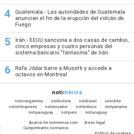
Guatemala.- Las autoridades de Guatemala
anuncian el fin de la erupción del volcán de
Fuego
Irán.- EEUU sanciona a dos casas de cambio,
cinco empresas y cuatro personas del
sistema bancario "fantasma" de Irán
Rafa Jódar barre a Musetti y accede a
octavos en Montreal
noti
mérica
notici
argentina
noti
bolivia
noti
brasil
noti
chile
colombia
press
noti
ecuador
noti
méxico
noti
panama
noti
paraguay
noti
perú
noti
uruguay
Acerca de notimerica.com
Aviso legal
Cumplimiento normativo
Política de cookies