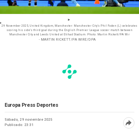
29 November 2025, United Kingdom, Manchester: Manchester City's Phil Foden (L) celebrates
scoring his side's third goal during the English Premier League soccer match between
Manchester City and Leeds United at Etihad Stadium. Photo: Martin Rickett/PA Wir
- MARTIN RICKETT/PA WIRE/DPA
Europa Press Deportes
Sábado, 29 noviembre 2025
Publicado: 23:31
Abri