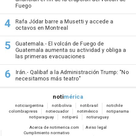
Fuego
Rafa Jódar barre a Musetti y accede a
octavos en Montreal
Guatemala.- El volcán de Fuego de
Guatemala aumenta su actividad y obliga a
las primeras evacuaciones
Irán.- Qalibaf a la Administración Trump: "No
necesitamos más teatro"
noti
mérica
notici
argentina
noti
bolivia
noti
brasil
noti
chile
colombia
press
noti
ecuador
noti
méxico
noti
panama
noti
paraguay
noti
perú
noti
uruguay
Acerca de notimerica.com
Aviso legal
Cumplimiento normativo