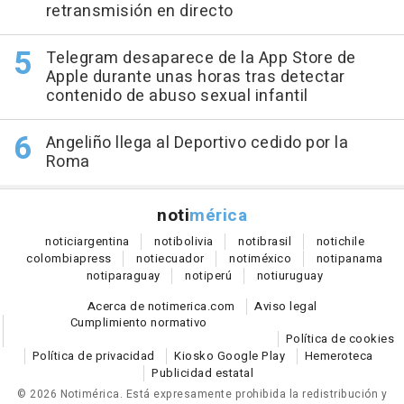
retransmisión en directo
Telegram desaparece de la App Store de
Apple durante unas horas tras detectar
contenido de abuso sexual infantil
Angeliño llega al Deportivo cedido por la
Roma
noti
mérica
notici
argentina
noti
bolivia
noti
brasil
noti
chile
colombia
press
noti
ecuador
noti
méxico
noti
panama
noti
paraguay
noti
perú
noti
uruguay
Acerca de notimerica.com
Aviso legal
Cumplimiento normativo
Política de cookies
Política de privacidad
Kiosko Google Play
Hemeroteca
Publicidad estatal
© 2026 Notimérica.
Está expresamente prohibida la redistribución y