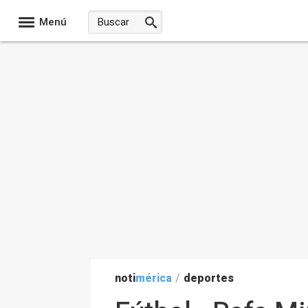
Menú
noti
mérica
/
deportes