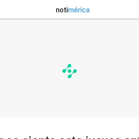
noti
mérica