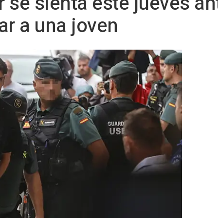
r se sienta este jueves ant
ar a una joven