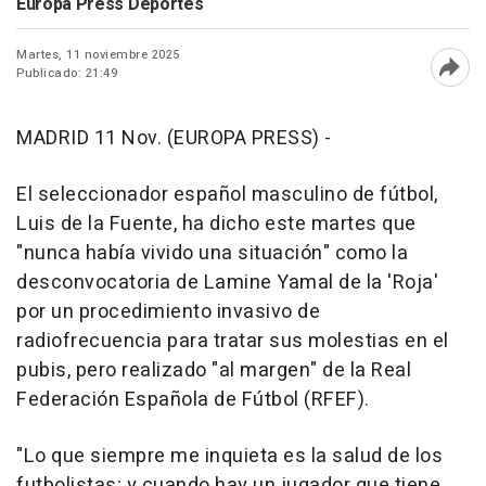
Europa Press Deportes
Martes, 11 noviembre 2025
Publicado: 21:49
Abri
MADRID 11 Nov. (EUROPA PRESS) -
El seleccionador español masculino de fútbol,
Luis de la Fuente, ha dicho este martes que
"nunca había vivido una situación" como la
desconvocatoria de Lamine Yamal de la 'Roja'
por un procedimiento invasivo de
radiofrecuencia para tratar sus molestias en el
pubis, pero realizado "al margen" de la Real
Federación Española de Fútbol (RFEF).
"Lo que siempre me inquieta es la salud de los
futbolistas; y cuando hay un jugador que tiene