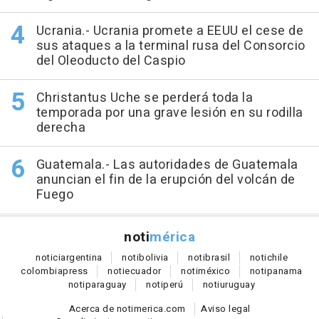
Ucrania.- Ucrania promete a EEUU el cese de
sus ataques a la terminal rusa del Consorcio
del Oleoducto del Caspio
Christantus Uche se perderá toda la
temporada por una grave lesión en su rodilla
derecha
Guatemala.- Las autoridades de Guatemala
anuncian el fin de la erupción del volcán de
Fuego
noti
mérica
notici
argentina
noti
bolivia
noti
brasil
noti
chile
colombia
press
noti
ecuador
noti
méxico
noti
panama
noti
paraguay
noti
perú
noti
uruguay
Acerca de notimerica.com
Aviso legal