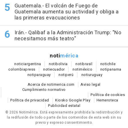
Guatemala.- El volcán de Fuego de
Guatemala aumenta su actividad y obliga a
las primeras evacuaciones
Irán.- Qalibaf a la Administración Trump: "No
necesitamos más teatro"
noti
mérica
notici
argentina
noti
bolivia
noti
brasil
noti
chile
colombia
press
noti
ecuador
noti
méxico
noti
panama
noti
paraguay
noti
perú
noti
uruguay
Acerca de notimerica.com
Aviso legal
Cumplimiento normativo
Política de cookies
Política de privacidad
Kiosko Google Play
Hemeroteca
Publicidad estatal
© 2026 Notimérica.
Está expresamente prohibida la redistribución y
la redifusión de todo o parte de los contenidos de esta web sin su
previo y expreso consentimiento.