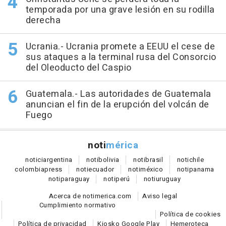
temporada por una grave lesión en su rodilla
derecha
Ucrania.- Ucrania promete a EEUU el cese de
sus ataques a la terminal rusa del Consorcio
del Oleoducto del Caspio
Guatemala.- Las autoridades de Guatemala
anuncian el fin de la erupción del volcán de
Fuego
noti
mérica
notici
argentina
noti
bolivia
noti
brasil
noti
chile
colombia
press
noti
ecuador
noti
méxico
noti
panama
noti
paraguay
noti
perú
noti
uruguay
Acerca de notimerica.com
Aviso legal
Cumplimiento normativo
Política de cookies
Política de privacidad
Kiosko Google Play
Hemeroteca