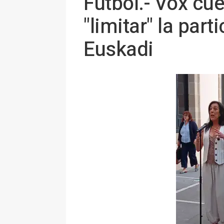
Fútbol.- Vox cu
"limitar" la par
Euskadi