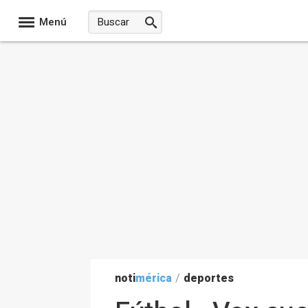
Menú
noti
mérica
/
deportes