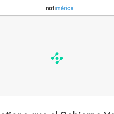
noti
mérica