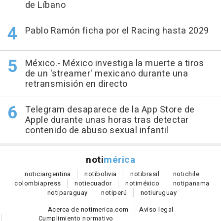
de Líbano
Pablo Ramón ficha por el Racing hasta 2029
México.- México investiga la muerte a tiros
de un 'streamer' mexicano durante una
retransmisión en directo
Telegram desaparece de la App Store de
Apple durante unas horas tras detectar
contenido de abuso sexual infantil
noti
mérica
notici
argentina
noti
bolivia
noti
brasil
noti
chile
colombia
press
noti
ecuador
noti
méxico
noti
panama
noti
paraguay
noti
perú
noti
uruguay
Acerca de notimerica.com
Aviso legal
Cumplimiento normativo