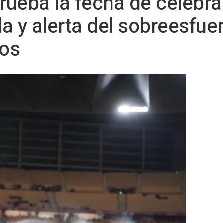
rueba la fecha de celebr
la y alerta del sobreesfue
cos