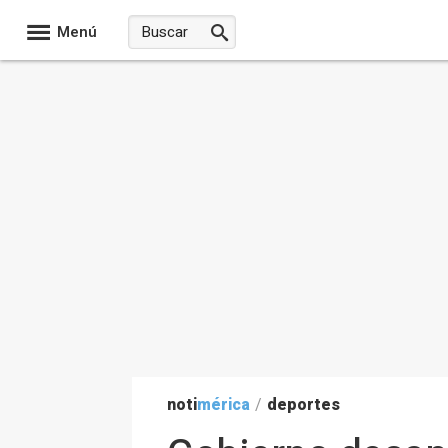
Menú
noti
mérica
/
deportes