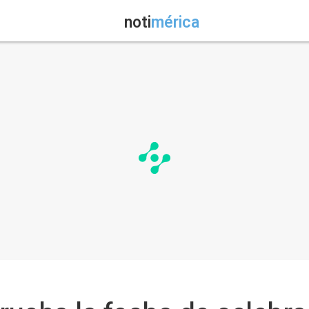
noti
mérica