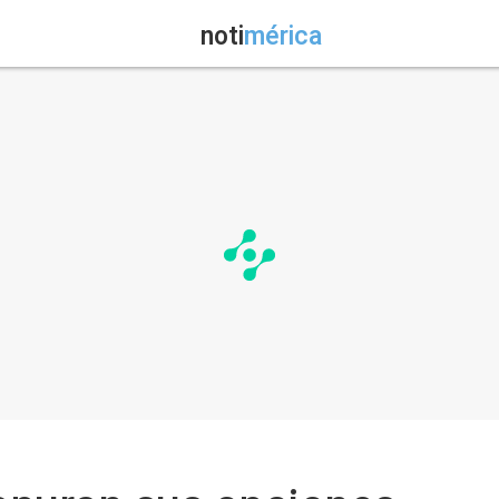
noti
mérica