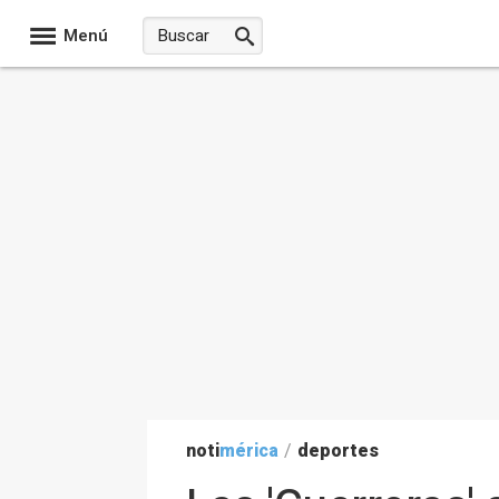
Menú
noti
mérica
/
deportes