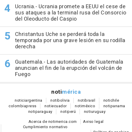
Ucrania.- Ucrania promete a EEUU el cese de
sus ataques a la terminal rusa del Consorcio
del Oleoducto del Caspio
Christantus Uche se perderá toda la
temporada por una grave lesión en su rodilla
derecha
Guatemala.- Las autoridades de Guatemala
anuncian el fin de la erupción del volcán de
Fuego
noti
mérica
notici
argentina
noti
bolivia
noti
brasil
noti
chile
colombia
press
noti
ecuador
noti
méxico
noti
panama
noti
paraguay
noti
perú
noti
uruguay
Acerca de notimerica.com
Aviso legal
Cumplimiento normativo