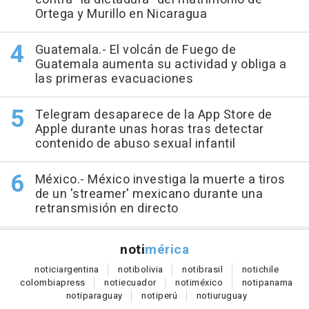
Ortega y Murillo en Nicaragua
Guatemala.- El volcán de Fuego de
Guatemala aumenta su actividad y obliga a
las primeras evacuaciones
Telegram desaparece de la App Store de
Apple durante unas horas tras detectar
contenido de abuso sexual infantil
México.- México investiga la muerte a tiros
de un 'streamer' mexicano durante una
retransmisión en directo
noti
mérica
notici
argentina
noti
bolivia
noti
brasil
noti
chile
colombia
press
noti
ecuador
noti
méxico
noti
panama
noti
paraguay
noti
perú
noti
uruguay