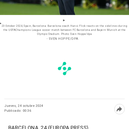
23 October 2024, Spain, Barcelona: Barcelona coach Hansi Flick reacts on the sidelines during
the UEFAChampions League soccer match between FC Barcelona and Bayern Munich at the
Olympic Stadium. Photo: Sven Hoppe/dpa
- SVEN HOPPE/DPA
Jueves, 24 octubre 2024
Publicado: 00:36
Abri
BARCELONA, 24 (EUROPA PRESS)