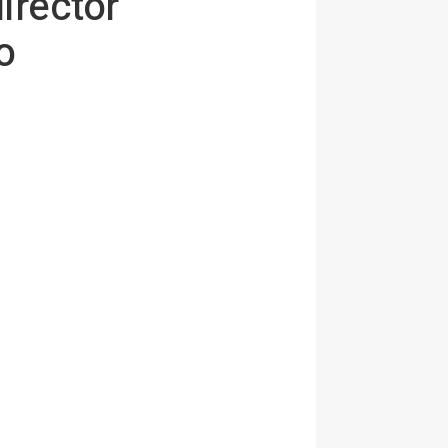
irector
o