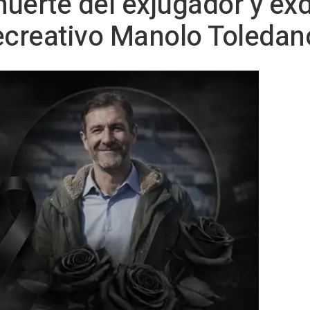
muerte del exjugador y exd
ecreativo Manolo Toledan