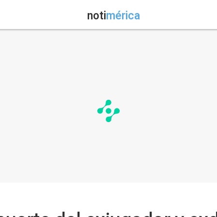
noti
mérica