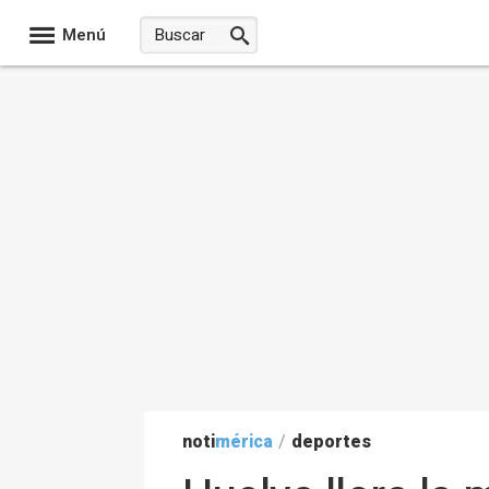
Menú
noti
mérica
/
deportes