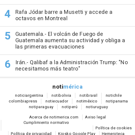
Rafa Jódar barre a Musetti y accede a
octavos en Montreal
Guatemala.- El volcán de Fuego de
Guatemala aumenta su actividad y obliga a
las primeras evacuaciones
Irán.- Qalibaf a la Administración Trump: "No
necesitamos más teatro"
noti
mérica
notici
argentina
noti
bolivia
noti
brasil
noti
chile
colombia
press
noti
ecuador
noti
méxico
noti
panama
noti
paraguay
noti
perú
noti
uruguay
Acerca de notimerica.com
Aviso legal
Cumplimiento normativo
Política de cookies
Política de privacidad
Kiosko Google Play
Hemeroteca