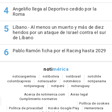
Angeliño llega al Deportivo cedido por la
Roma
Líbano.- Al menos un muerto y más de diez
heridos por un ataque de Israel contra el sur
de Líbano
Pablo Ramón ficha por el Racing hasta 2029
noti
mérica
notici
argentina
noti
bolivia
noti
brasil
noti
chile
colombia
press
noti
ecuador
noti
méxico
noti
panama
noti
paraguay
noti
perú
noti
uruguay
Acerca de notimerica.com
Aviso legal
Cumplimiento normativo
Política de cookies
Política de privacidad
Kiosko Google Play
Hemeroteca