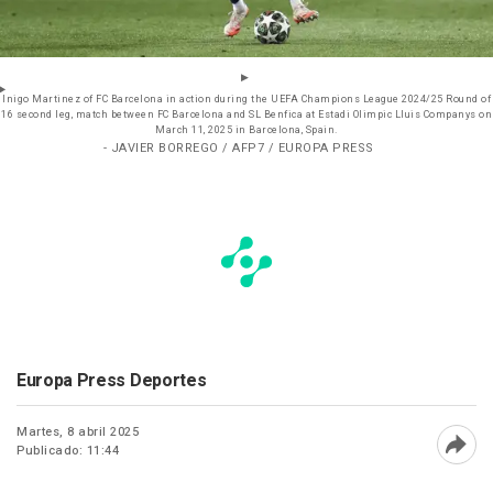
Inigo Martinez of FC Barcelona in action during the UEFA Champions League 2024/25 Round of
16 second leg, match between FC Barcelona and SL Benfica at Estadi Olimpic Lluis Companys on
March 11, 2025 in Barcelona, Spain.
- JAVIER BORREGO / AFP7 / EUROPA PRESS
Europa Press Deportes
Martes, 8 abril 2025
Publicado: 11:44
Abri