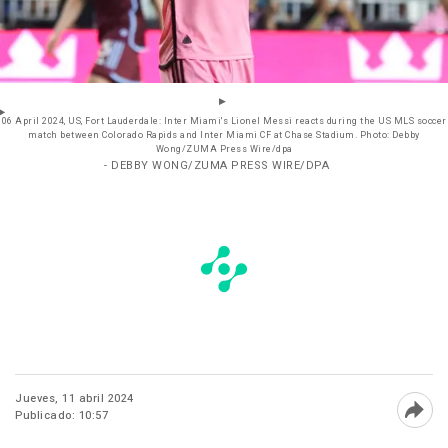
06 April 2024, US, Fort Lauderdale: Inter Miami's Lionel Messi reacts during the US MLS soccer
match between Colorado Rapids and Inter Miami CF at Chase Stadium. Photo: Debby
Wong/ZUMA Press Wire/dpa
- DEBBY WONG/ZUMA PRESS WIRE/DPA
Jueves, 11 abril 2024
Publicado: 10:57
Abri