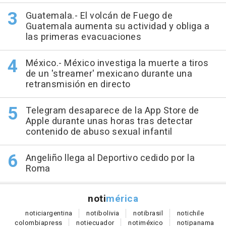
Guatemala.- El volcán de Fuego de
Guatemala aumenta su actividad y obliga a
las primeras evacuaciones
México.- México investiga la muerte a tiros
de un 'streamer' mexicano durante una
retransmisión en directo
Telegram desaparece de la App Store de
Apple durante unas horas tras detectar
contenido de abuso sexual infantil
Angeliño llega al Deportivo cedido por la
Roma
noti
mérica
notici
argentina
noti
bolivia
noti
brasil
noti
chile
colombia
press
noti
ecuador
noti
méxico
noti
panama