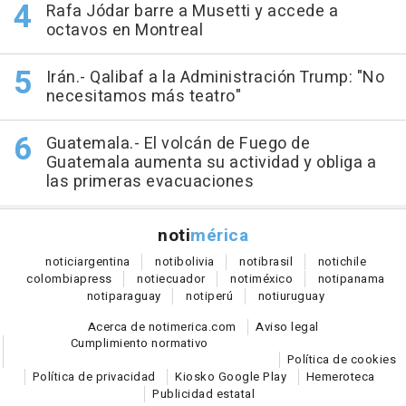
Rafa Jódar barre a Musetti y accede a
octavos en Montreal
Irán.- Qalibaf a la Administración Trump: "No
necesitamos más teatro"
Guatemala.- El volcán de Fuego de
Guatemala aumenta su actividad y obliga a
las primeras evacuaciones
noti
mérica
notici
argentina
noti
bolivia
noti
brasil
noti
chile
colombia
press
noti
ecuador
noti
méxico
noti
panama
noti
paraguay
noti
perú
noti
uruguay
Acerca de notimerica.com
Aviso legal
Cumplimiento normativo
Política de cookies
Política de privacidad
Kiosko Google Play
Hemeroteca
Publicidad estatal