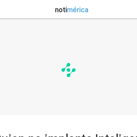
noti
mérica