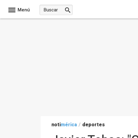
Menú
noti
mérica
/
deportes