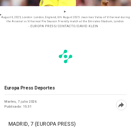
August 6, 2025, London: London, England, 6th August 2025. Jean-Ives Valou of Villarreal during
the Arsenal vs Villarreal Pre Season Friendly match at the Emirates Stadium, London.
- EUROPA PRESS/CONTACTO/DAVID KLEIN
Europa Press Deportes
Martes, 7 julio 2026
Publicado: 15:31
Abri
MADRID, 7 (EUROPA PRESS)