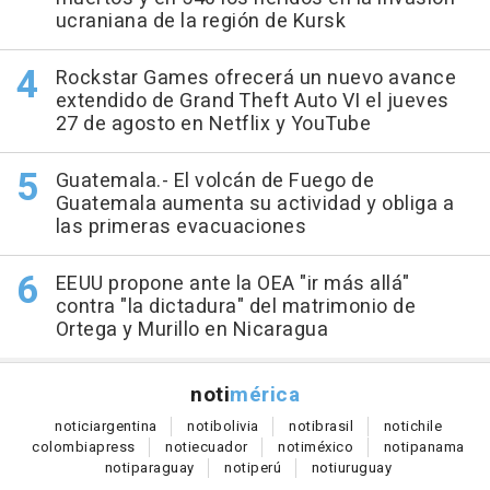
ucraniana de la región de Kursk
Rockstar Games ofrecerá un nuevo avance
extendido de Grand Theft Auto VI el jueves
27 de agosto en Netflix y YouTube
Guatemala.- El volcán de Fuego de
Guatemala aumenta su actividad y obliga a
las primeras evacuaciones
EEUU propone ante la OEA "ir más allá"
contra "la dictadura" del matrimonio de
Ortega y Murillo en Nicaragua
noti
mérica
notici
argentina
noti
bolivia
noti
brasil
noti
chile
colombia
press
noti
ecuador
noti
méxico
noti
panama
noti
paraguay
noti
perú
noti
uruguay