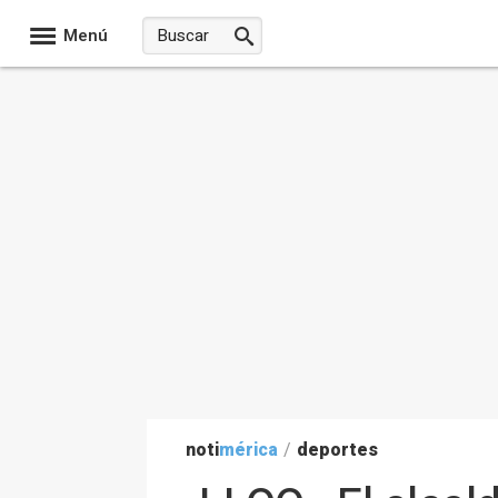
Menú
noti
mérica
/
deportes