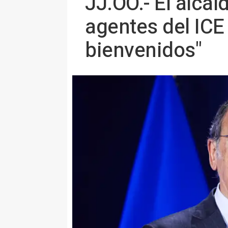
JJ.OO.- El alcal
agentes del ICE
bienvenidos"