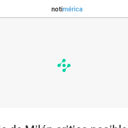
noti
mérica