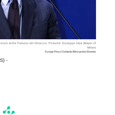
m Forum at the Palazzo del Ghiaccio. Pictured: Giuseppe Sala (Mayor of
Milan)
- Europa Press/Contacto/Alessandro Bremec
S) -