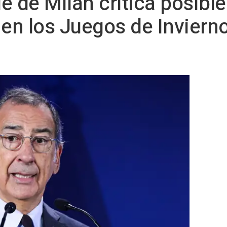
de de Milán critica posibl
 en los Juegos de Inviern