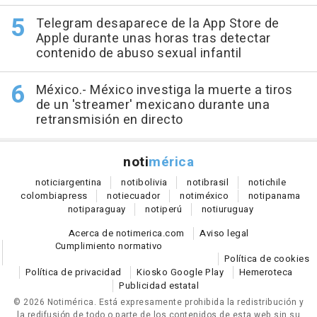
Telegram desaparece de la App Store de
Apple durante unas horas tras detectar
contenido de abuso sexual infantil
México.- México investiga la muerte a tiros
de un 'streamer' mexicano durante una
retransmisión en directo
noti
mérica
notici
argentina
noti
bolivia
noti
brasil
noti
chile
colombia
press
noti
ecuador
noti
méxico
noti
panama
noti
paraguay
noti
perú
noti
uruguay
Acerca de notimerica.com
Aviso legal
Cumplimiento normativo
Política de cookies
Política de privacidad
Kiosko Google Play
Hemeroteca
Publicidad estatal
© 2026 Notimérica.
Está expresamente prohibida la redistribución y
la redifusión de todo o parte de los contenidos de esta web sin su