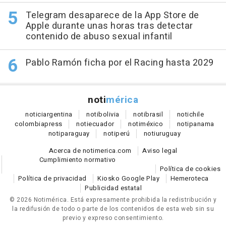
Telegram desaparece de la App Store de
Apple durante unas horas tras detectar
contenido de abuso sexual infantil
Pablo Ramón ficha por el Racing hasta 2029
noti
mérica
notici
argentina
noti
bolivia
noti
brasil
noti
chile
colombia
press
noti
ecuador
noti
méxico
noti
panama
noti
paraguay
noti
perú
noti
uruguay
Acerca de notimerica.com
Aviso legal
Cumplimiento normativo
Política de cookies
Política de privacidad
Kiosko Google Play
Hemeroteca
Publicidad estatal
© 2026 Notimérica.
Está expresamente prohibida la redistribución y
la redifusión de todo o parte de los contenidos de esta web sin su
previo y expreso consentimiento.