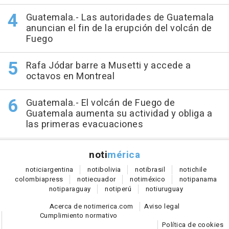
Guatemala.- Las autoridades de Guatemala
anuncian el fin de la erupción del volcán de
Fuego
Rafa Jódar barre a Musetti y accede a
octavos en Montreal
Guatemala.- El volcán de Fuego de
Guatemala aumenta su actividad y obliga a
las primeras evacuaciones
noti
mérica
notici
argentina
noti
bolivia
noti
brasil
noti
chile
colombia
press
noti
ecuador
noti
méxico
noti
panama
noti
paraguay
noti
perú
noti
uruguay
Acerca de notimerica.com
Aviso legal
Cumplimiento normativo
Política de cookies