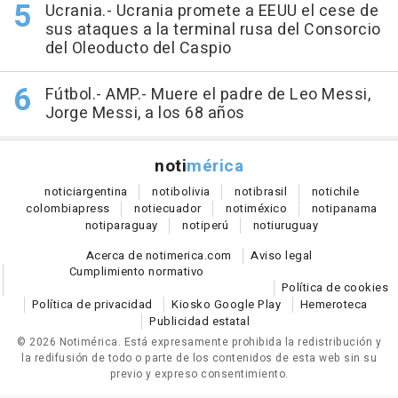
Ucrania.- Ucrania promete a EEUU el cese de
sus ataques a la terminal rusa del Consorcio
del Oleoducto del Caspio
Fútbol.- AMP.- Muere el padre de Leo Messi,
Jorge Messi, a los 68 años
noti
mérica
notici
argentina
noti
bolivia
noti
brasil
noti
chile
colombia
press
noti
ecuador
noti
méxico
noti
panama
noti
paraguay
noti
perú
noti
uruguay
Acerca de notimerica.com
Aviso legal
Cumplimiento normativo
Política de cookies
Política de privacidad
Kiosko Google Play
Hemeroteca
Publicidad estatal
© 2026 Notimérica.
Está expresamente prohibida la redistribución y
la redifusión de todo o parte de los contenidos de esta web sin su
previo y expreso consentimiento.